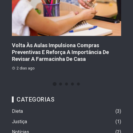
Volta Às Aulas Impulsiona Compras
Der
Preventivas E Reforça A Importância De
Prot
Revisar A Farmacinha De Casa
2 
2 dias ago
CATEGORIAS
Dieta
3
Justiça
1
Notícias
2