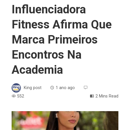
Influenciadora
Fitness Afirma Que
Marca Primeiros
Encontros Na
Academia
King post
1 ano ago
552
2 Mins Read
ebook