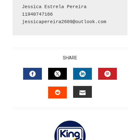
Jessica Estrela Pereira

jessicapereira2609@outlook.com
SHARE
FACEBOOK
TWITTER
LINKEDIN
PINTERES
EMAIL
STUMBLEUPON