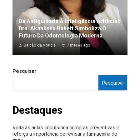
Da Antiguidade À Inteligência Artificial:
Dra. Akanksha Baheti Simboliza O
Futuro Da Odontologia Moderna
Balcão da Notícia
7 meses ago
Pesquisar
Pesquisar
Destaques
Volta às aulas impulsiona compras preventivas e
reforça a importância de revisar a farmacinha de