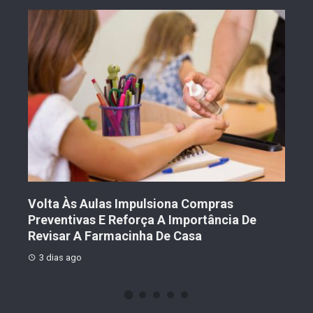
Volta Às Aulas Impulsiona Compras
Der
Preventivas E Reforça A Importância De
Prot
Revisar A Farmacinha De Casa
2 
3 dias ago