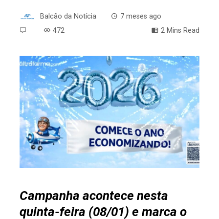
Balcão da Notícia
7 meses ago
472
2 Mins Read
ebook
ter
edIn
erest
mbleupon
Campanha acontece nesta
quinta-feira (08/01) e marca o
l