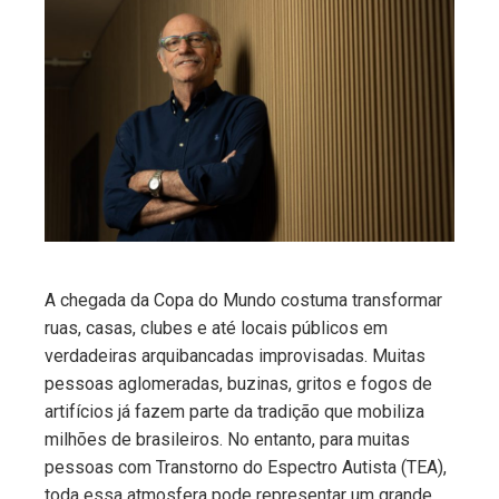
ebook
ter
edIn
erest
mbleupon
A chegada da Copa do Mundo costuma transformar
ruas, casas, clubes e até locais públicos em
l
verdadeiras arquibancadas improvisadas. Muitas
pessoas aglomeradas, buzinas, gritos e fogos de
artifícios já fazem parte da tradição que mobiliza
milhões de brasileiros. No entanto, para muitas
pessoas com Transtorno do Espectro Autista (TEA),
toda essa atmosfera pode representar um grande