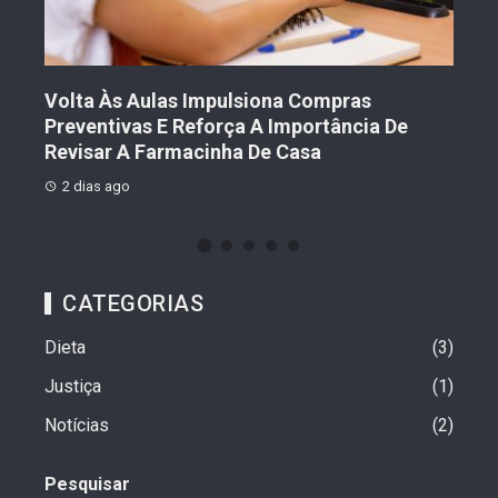
Volta Às Aulas Impulsiona Compras
Der
Preventivas E Reforça A Importância De
Prot
Revisar A Farmacinha De Casa
2 
2 dias ago
CATEGORIAS
Dieta
3
Justiça
1
Notícias
2
Pesquisar