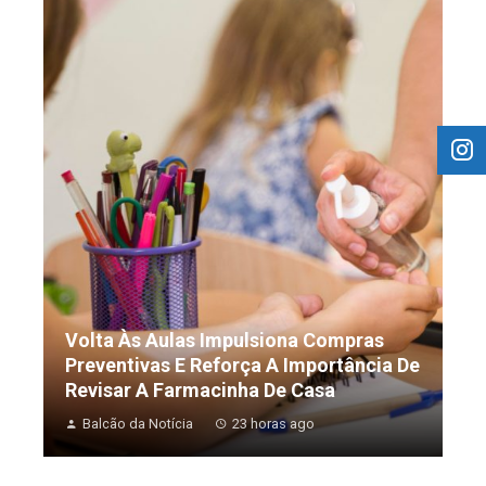
Volta Às Aulas Impulsiona Compras
Preventivas E Reforça A Importância De
Revisar A Farmacinha De Casa
Balcão da Notícia
23 horas ago