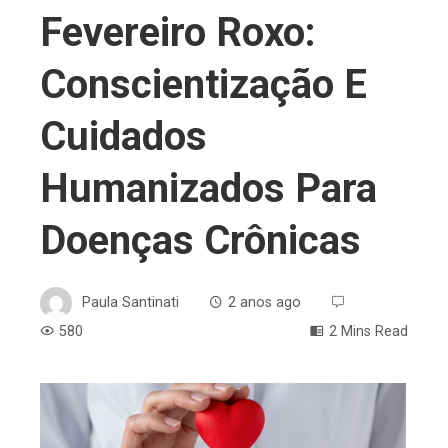
Fevereiro Roxo:
Conscientização E
Cuidados
Humanizados Para
Doenças Crônicas
Paula Santinati
2 anos ago
580
2 Mins Read
ebook