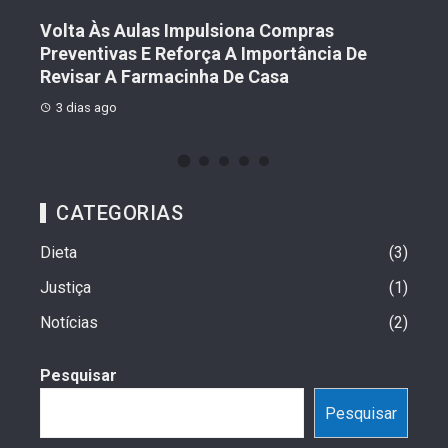
Volta Às Aulas Impulsiona Compras
Der
Preventivas E Reforça A Importância De
Prot
Revisar A Farmacinha De Casa
2 
3 dias ago
CATEGORIAS
Dieta
3
Justiça
1
Notícias
2
Pesquisar
Pesquisar