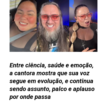
ebook
ter
edIn
erest
mbleupon
Entre ciência, saúde e emoção,
a cantora mostra que sua voz
l
segue em evolução, e continua
sendo assunto, palco e aplauso
por onde passa