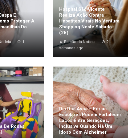
Hospital São Vicente
Caspa E
Realiza Ação Contra
Como Proteger A
Hepatites Virais No Ventura
rmadilhas Do
Shopping Neste Sábado
(25)
otícia
1
Balcão da Notícia
2
semanas ago
Dia Dos Avós – Férias
Escolares Podem Fortalecer
Laços Entre Gerações,
a De Rodas
Inclusive Quando Há Um
l
Idoso Com Alzheimer