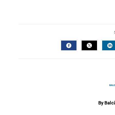
FACEBOOK
TWITTER
L
By Balc