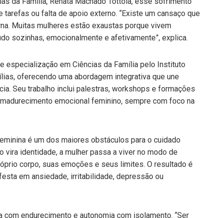
cias da Família, Renata Machado Tottola, esse sofrimento
arefas ou falta de apoio externo. “Existe um cansaço que
erna. Muitas mulheres estão exaustas porque vivem
udo sozinhas, emocionalmente e afetivamente”, explica.
e especialização em Ciências da Família pelo Instituto
ílias, oferecendo uma abordagem integrativa que une
ncia. Seu trabalho inclui palestras, workshops e formações
o amadurecimento emocional feminino, sempre com foco na
feminina é um dos maiores obstáculos para o cuidado
 vira identidade, a mulher passa a viver no modo de
róprio corpo, suas emoções e seus limites. O resultado é
festa em ansiedade, irritabilidade, depressão ou
a com endurecimento e autonomia com isolamento. “Ser