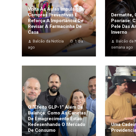
Volta Às Aulas Impulsiona
Compras Preventivas E
Dermatite, 
Reforça A Importância De
Psoríase: 
Revisar A Farmacinha De
Pele Das A
Casa
Inverno
Balcão da Notícia
1 dia
Balcão da N
ago
semana ago
O “Efeito GLP-1” Além Da
Balança: Como As Canetas
De Emagrecimento Estão
Redesenhando O Mercado
Uma Cadeir
De Consumo
Providencia