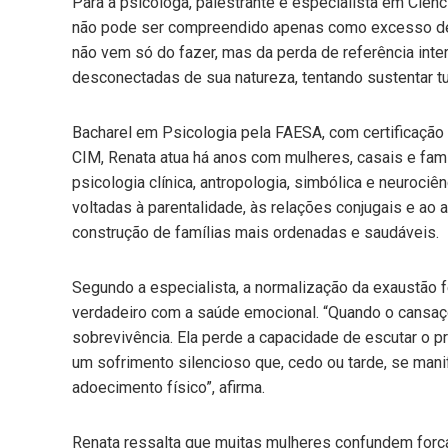
Para a psicóloga, palestrante e especialista em Ciên
não pode ser compreendido apenas como excesso de t
não vem só do fazer, mas da perda de referência int
desconectadas de sua natureza, tentando sustentar t
Bacharel em Psicologia pela FAESA, com certificação 
CIM, Renata atua há anos com mulheres, casais e fam
psicologia clínica, antropologia, simbólica e neurociê
voltadas à parentalidade, às relações conjugais e a
construção de famílias mais ordenadas e saudáveis.
Segundo a especialista, a normalização da exaustão 
verdadeiro com a saúde emocional. “Quando o cansaço
sobrevivência. Ela perde a capacidade de escutar o p
um sofrimento silencioso que, cedo ou tarde, se mani
adoecimento físico”, afirma.
Renata ressalta que muitas mulheres confundem forç