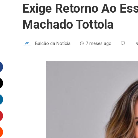
Exige Retorno Ao Ess
Machado Tottola
Balcão da Notícia
7 meses ago
Facebook
witter
inkedIn
interest