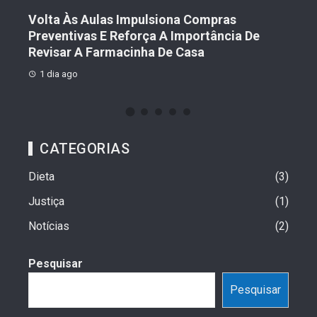
Volta Às Aulas Impulsiona Compras
Der
Preventivas E Reforça A Importância De
Prot
Revisar A Farmacinha De Casa
1 
1 dia ago
CATEGORIAS
Dieta
3
Justiça
1
Notícias
2
Pesquisar
Pesquisar