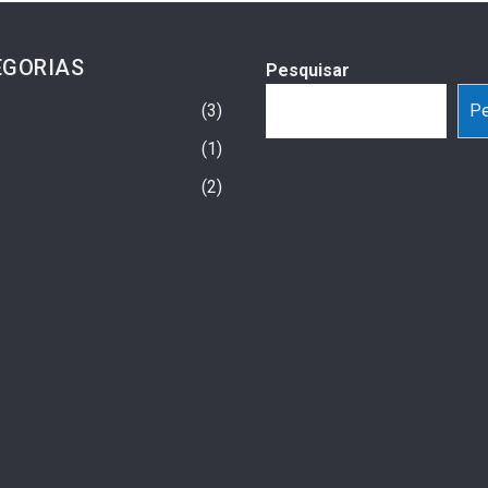
EGORIAS
Pesquisar
3
Pe
1
2
Vicente Realiza Ação
O “Efeito GLP-1” Além Da Balança:
tes Virais No Ventura
Como As Canetas De Emagrecimento
te Sábado (25)
Estão Redesenhando O Mercado De
Consumo
o
3 semanas ago