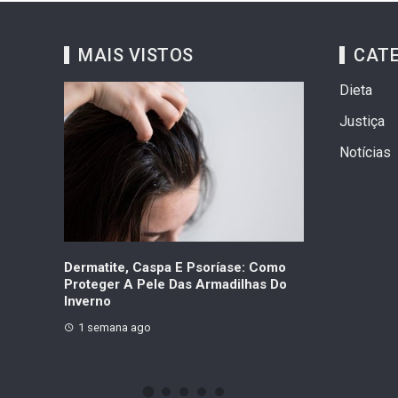
MAIS VISTOS
CAT
Dieta
Justiça
Notícias
ares
Dermatite, Caspa E Psoríase: Como
Hospital São 
re
Proteger A Pele Das Armadilhas Do
Contra Hepati
 Há Um
Inverno
Shopping Nes
1 semana ago
2 semanas ag