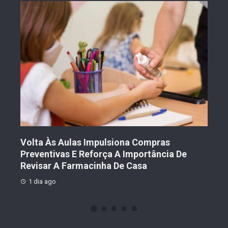
Volta Às Aulas Impulsiona Compras
Der
Preventivas E Reforça A Importância De
Prot
Revisar A Farmacinha De Casa
2 
1 dia ago