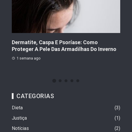
Dermatite, Caspa E Psoríase: Como
Hosp
ive
Proteger A Pele Das Armadilhas Do Inverno
Hepa
Sáb
1 semana ago
2 
CATEGORIAS
Dieta
3
Justiça
1
Notícias
2