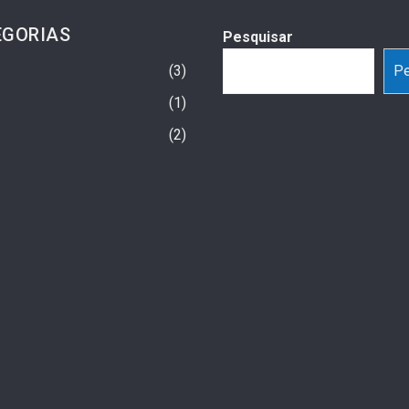
EGORIAS
Pesquisar
3
Pe
1
2
-1” Além Da Balança:
Uma Cadeira De Rodas Providencial
tas De Emagrecimento
3 semanas ago
nhando O Mercado De
o