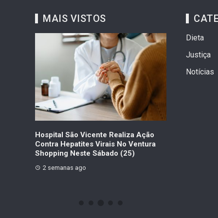
MAIS VISTOS
CAT
Dieta
Justiça
Notícias
e: Como
Hospital São Vicente Realiza Ação
O “Efeito GLP
lhas Do
Contra Hepatites Virais No Ventura
Como As Cane
Shopping Neste Sábado (25)
Estão Redese
Consumo
2 semanas ago
3 semanas ag