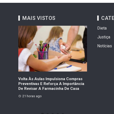
MAIS VISTOS
CAT
Dieta
Justiça
Notícias
dencial
Volta Às Aulas Impulsiona Compras
Dermatite, Ca
Preventivas E Reforça A Importância
Proteger A Pe
De Revisar A Farmacinha De Casa
Inverno
21 horas ago
1 semana ago