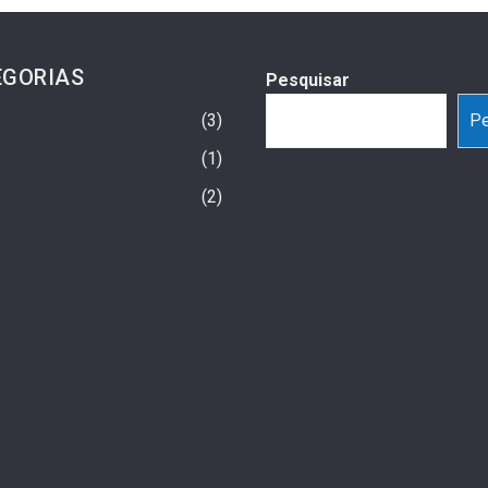
EGORIAS
Pesquisar
3
Pe
1
2
spa E Psoríase: Como
Hospital São Vicente Realiza Ação
le Das Armadilhas Do
Contra Hepatites Virais No Ventura
Shopping Neste Sábado (25)
2 semanas ago