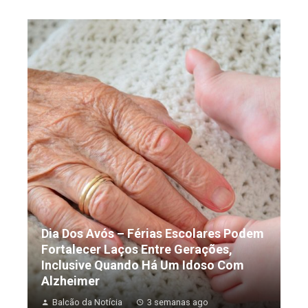
Dia Dos Avós – Férias Escolares Podem
Fortalecer Laços Entre Gerações,
Inclusive Quando Há Um Idoso Com
Alzheimer
Balcão da Notícia
3 semanas ago