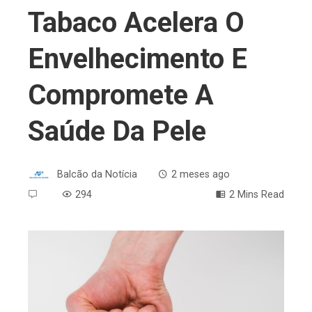
Tabaco Acelera O
Envelhecimento E
Compromete A
Saúde Da Pele
Balcão da Notícia
2 meses ago
294
2 Mins Read
ebook
ter