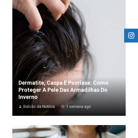
Dermatite, Caspa E Psoríase: Como
Proteger A Pele Das Armadilhas Do
Inverno
Balcão da Notícia
1 semana ago