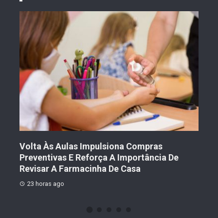
Volta Às Aulas Impulsiona Compras
Der
Preventivas E Reforça A Importância De
Prot
Revisar A Farmacinha De Casa
1 
23 horas ago