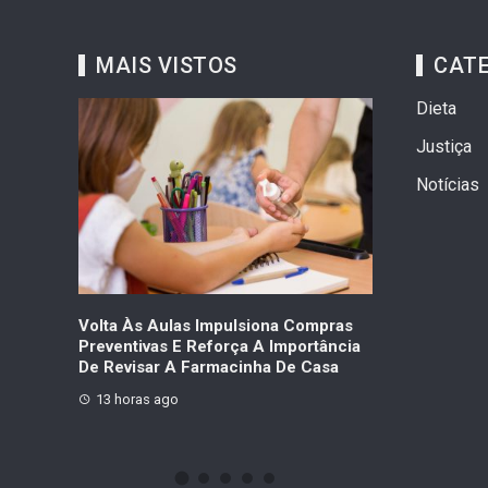
MAIS VISTOS
CAT
Dieta
Justiça
Notícias
dencial
Volta Às Aulas Impulsiona Compras
Dermatite, Ca
Preventivas E Reforça A Importância
Proteger A Pe
De Revisar A Farmacinha De Casa
Inverno
13 horas ago
1 semana ago