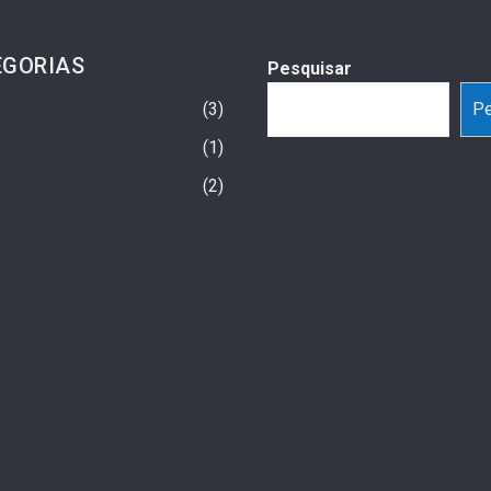
EGORIAS
Pesquisar
3
Pe
1
2
spa E Psoríase: Como
Hospital São Vicente Realiza Ação
le Das Armadilhas Do
Contra Hepatites Virais No Ventura
Shopping Neste Sábado (25)
2 semanas ago