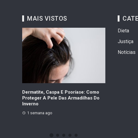
MAIS VISTOS
CAT
Dieta
Justiça
Notícias
ares
Dermatite, Caspa E Psoríase: Como
Hospital São 
re
Proteger A Pele Das Armadilhas Do
Contra Hepati
 Há Um
Inverno
Shopping Nes
1 semana ago
2 semanas ag