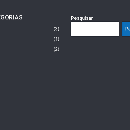
EGORIAS
Pesquisar
3
Pe
1
2
Vicente Realiza Ação
O “Efeito GLP-1” Além Da Balança:
tes Virais No Ventura
Como As Canetas De Emagrecimento
te Sábado (25)
Estão Redesenhando O Mercado De
Consumo
o
3 semanas ago